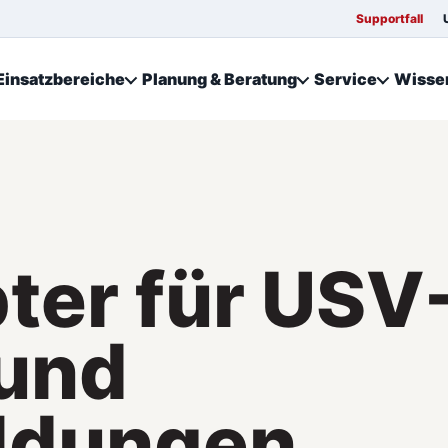
Supportfall
Einsatzbereiche
Planung & Beratung
Service
Wisse
er für USV
 und
ldungen.