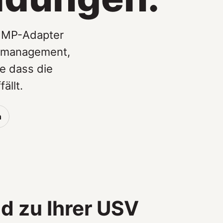
SNMP-Adapter
kmanagement,
 dass die
ällt.
n
 zu Ihrer USV